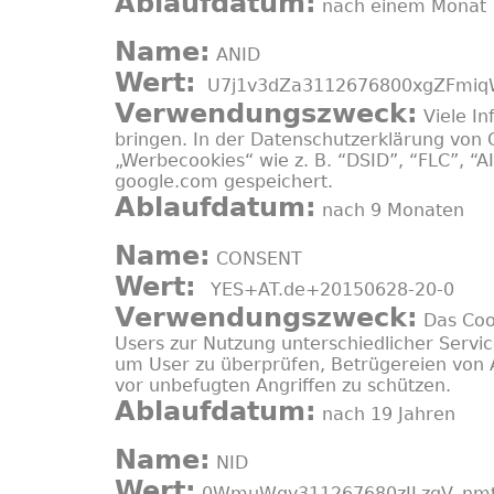
Ablaufdatum:
nach einem Monat
Name:
ANID
Wert:
U7j1v3dZa3112676800xgZFmi
Verwendungszweck:
Viele In
bringen. In der Datenschutzerklärung vo
„Werbecookies“ wie z. B. “DSID”, “FLC”, “
google.com gespeichert.
Ablaufdatum:
nach 9 Monaten
Name:
CONSENT
Wert:
YES+AT.de+20150628-20-0
Verwendungszweck:
Das Coo
Users zur Nutzung unterschiedlicher Servi
um User zu überprüfen, Betrügereien von
vor unbefugten Angriffen zu schützen.
Ablaufdatum:
nach 19 Jahren
Name:
NID
Wert:
0WmuWqy311267680zILzqV_nm